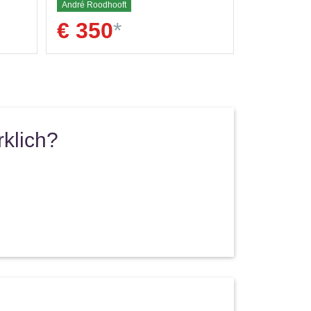
André Roodhooft
€ 350
*
rklich?