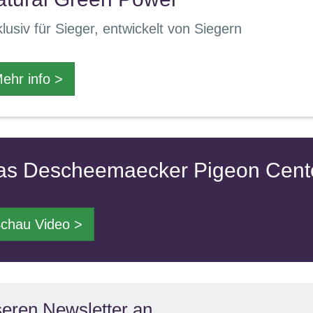
lusiv für Sieger, entwickelt von Siegern
ehr info >
as Descheemaecker Pigeon Center
chau Video >
seren Newsletter an.