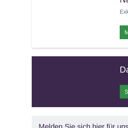
Exk
M
D
S
Melden Sie sich hier für un