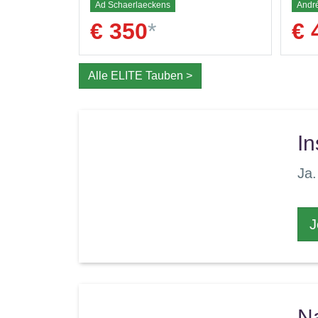
Ad Schaerlaeckens
Andr
€ 350
*
€ 
Alle ELITE Tauben >
In
Ja.
J
N