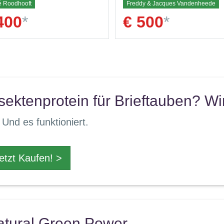
é Roodhooft
Freddy & Jacques Vandenheede
400
*
€ 500
*
sektenprotein für Brieftauben? Wi
 Und es funktioniert.
etzt Kaufen! >
atural Green Power